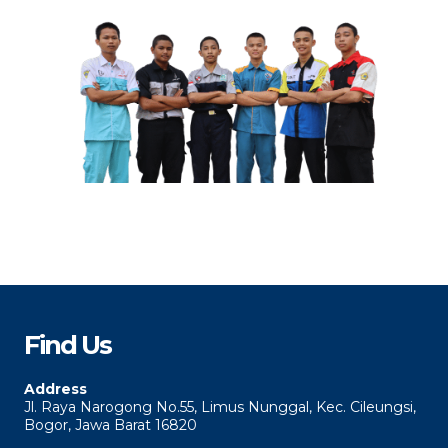
Find Us
Address
Jl. Raya Narogong No.55, Limus Nunggal, Kec. Cileungsi,
Bogor, Jawa Barat 16820