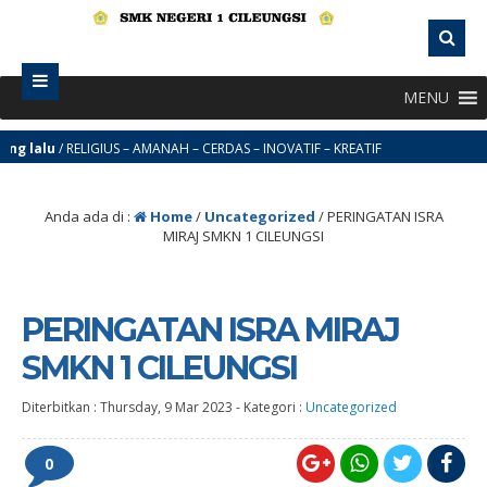
MENU
lu
/ RELIGIUS – AMANAH – CERDAS – INOVATIF – KREATIF
Anda ada di :
Home
/
Uncategorized
/
PERINGATAN ISRA
MIRAJ SMKN 1 CILEUNGSI
PERINGATAN ISRA MIRAJ
SMKN 1 CILEUNGSI
Diterbitkan :
Thursday, 9 Mar 2023
-
Kategori :
Uncategorized
0