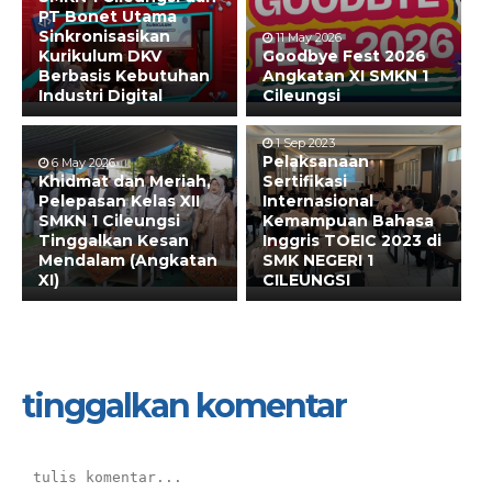
PT Bonet Utama
Sinkronisasikan
11 May 2026
Kurikulum DKV
Goodbye Fest 2026
Berbasis Kebutuhan
Angkatan XI SMKN 1
Industri Digital
Cileungsi
1 Sep 2023
Pelaksanaan
6 May 2026
Khidmat dan Meriah,
Sertifikasi
Pelepasan Kelas XII
Internasional
SMKN 1 Cileungsi
Kemampuan Bahasa
Tinggalkan Kesan
Inggris TOEIC 2023 di
Mendalam (Angkatan
SMK NEGERI 1
XI)
CILEUNGSI
tinggalkan komentar